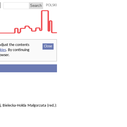
POLSKI
adjust the contents
Close
kies
. By continuing
rowser.
, Bielecka-Hołda Małgorzata (red.):