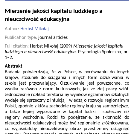
Mierzenie jakości kapitału ludzkiego a
nieuczciwość edukacyjna
Author:
Herbst Mikołaj
Publication type:
journal articles
Full citation:
Herbst Mikołaj (2009)
Mierzenie jakości kapitału
ludzkiego a nieuczciwość edukacyjna
. Psychologia Społeczna, nr
1–2.
Abstrakt
Badania potwierdzają, że w Polsce, w porównaniu do innych
krajów, stosunek do ściągania i innych form oszukiwania w
szkole jest przyzwalający. Oszukiwanie jest powszechne, co
wynika zarówno z norm kulturowych, jak ze złej pracy szkół.
Jednocześnie rozkład terytorialny wyników egzaminów szkolnych
wydaje się sprzeczny z intuicją i wiedzą o rozwoju regionalnym
Polski, zgodnie z którą zachodnie regiony kraju są zamożniejsze,
a także lepiej wyposażone w kapitał ludzki i społeczny niż
regiony wschodnie. Rodzi to podejrzenie, ze skłonność do
nieuczciwości edukacyjnej może być regionalnie zróżnicowana,
co wyjaśniałoby nieoczekiwany obraz przestrzenny osiągnięć