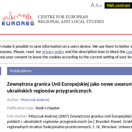
A
A
High contrast
A
make it possible to save information on a users device. We use them to better 
 purposes. Please, read our
privacy policy
and the description how to block the
coo
ess your consent to leave the cookies according to the current setting of your b
Publications
Zewnętrzna granica Unii Europejskiej jako nowe uwarun
ukraińskich regionów przygranicznych
Author:
Miszczuk Andrzej
Publication type:
book's chapter
Full citation:
Miszczuk Andrzej (2007)
Zewnętrzna granica Unii Europejski
polskich i ukraińskich regionów przygranicznych
[w:] Brezdeń Paweł, Grykie
regionalnych struktur funkcjonalno-przestrzennych, t. IX, Wrocław: Uniwer