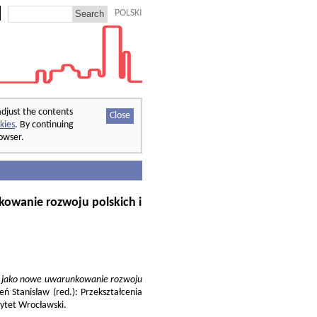
POLSKI
adjust the contents
Close
kies
. By continuing
rowser.
kowanie rozwoju polskich i
ej jako nowe uwarunkowanie rozwoju
ń Stanisław (red.): Przekształcenia
sytet Wrocławski.