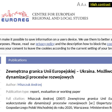
A
A
High contrast
A
make it possible to save information on a users device. We use them to better 
 purposes. Please, read our
privacy policy
and the description how to block the
coo
ess your consent to leave the cookies according to the current setting of your b
Publications
Zewnętrzna granica Unii Europejskiej – Ukraina. Możliwo
dynamizacji procesów rozwojowych
Author:
Miszczuk Andrzej
Publication type:
report, evaluation or working paper
Full citation:
Miszczuk Andrzej (2007)
Zewnętrzna granica Unii Eur
wykorzystania dla dynamizacji procesów rozwojowych
[w:] Ekspertyzy
Gospodarczego Polski Wschodniej do roku 2020, Warszawa: Ministerstwo 