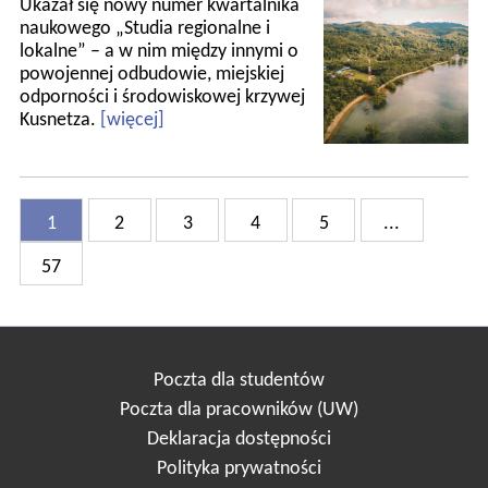
Ukazał się nowy numer kwartalnika
naukowego „Studia regionalne i
lokalne” – a w nim między innymi o
powojennej odbudowie, miejskiej
odporności i środowiskowej krzywej
Kusnetza.
[więcej]
1
2
3
4
5
...
57
Poczta dla studentów
Poczta dla pracowników (UW)
Deklaracja dostępności
Polityka prywatności