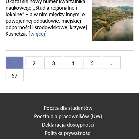
Ukazał się nowy numer kwartalnika
naukowego „Studia regionalne i
lokalne” – a w nim między innymi o
powojennej odbudowie, miejskiej
odporności i środowiskowej krzywej
Kusnetza.
[więcej]
1
2
3
4
5
...
57
Poczta dla studentów
Poczta dla pracowników (UW)
Deklaracja dostępności
Polityka prywatności