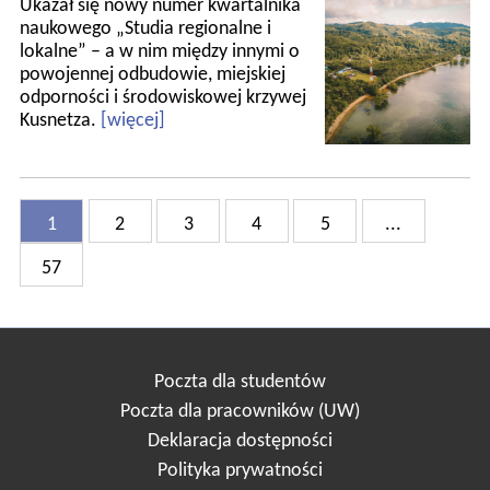
Ukazał się nowy numer kwartalnika
naukowego „Studia regionalne i
lokalne” – a w nim między innymi o
powojennej odbudowie, miejskiej
odporności i środowiskowej krzywej
Kusnetza.
[więcej]
1
2
3
4
5
...
57
Poczta dla studentów
Poczta dla pracowników (UW)
Deklaracja dostępności
Polityka prywatności