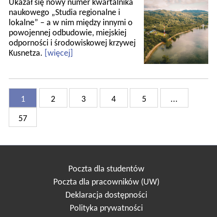
Ukazał się nowy numer kwartalnika
naukowego „Studia regionalne i
lokalne” – a w nim między innymi o
powojennej odbudowie, miejskiej
odporności i środowiskowej krzywej
Kusnetza.
[więcej]
1
2
3
4
5
...
57
Poczta dla studentów
Poczta dla pracowników (UW)
Deklaracja dostępności
Polityka prywatności