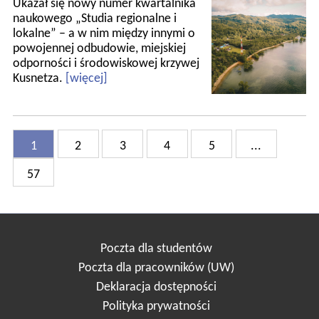
Ukazał się nowy numer kwartalnika
naukowego „Studia regionalne i
lokalne” – a w nim między innymi o
powojennej odbudowie, miejskiej
odporności i środowiskowej krzywej
Kusnetza.
[więcej]
1
2
3
4
5
...
57
Poczta dla studentów
Poczta dla pracowników (UW)
Deklaracja dostępności
Polityka prywatności