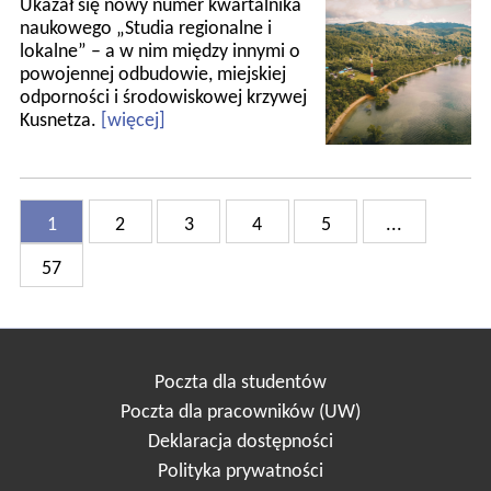
Ukazał się nowy numer kwartalnika
naukowego „Studia regionalne i
lokalne” – a w nim między innymi o
powojennej odbudowie, miejskiej
odporności i środowiskowej krzywej
Kusnetza.
[więcej]
1
2
3
4
5
...
57
Poczta dla studentów
Poczta dla pracowników (UW)
Deklaracja dostępności
Polityka prywatności