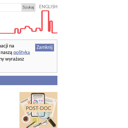
ENGLISH
acji na
Zamknij
z naszą
polityką
ony wyrażasz