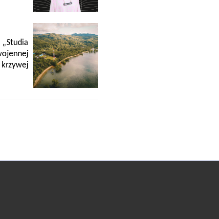
„Studia
ojennej
krzywej