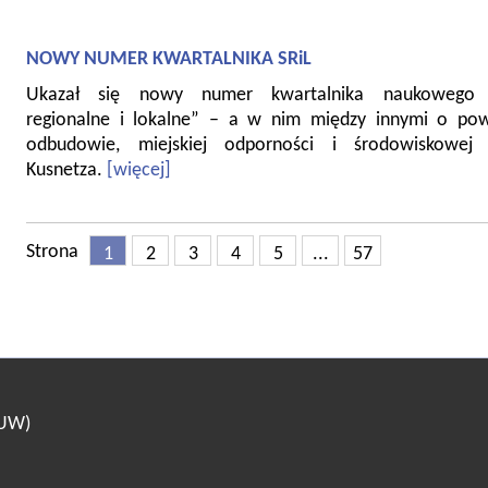
NOWY NUMER KWARTALNIKA SRiL
Ukazał się nowy numer kwartalnika naukowego 
regionalne i lokalne” – a w nim między innymi o pow
odbudowie, miejskiej odporności i środowiskowej 
Kusnetza.
[więcej]
Strona
1
2
3
4
5
...
57
(UW)