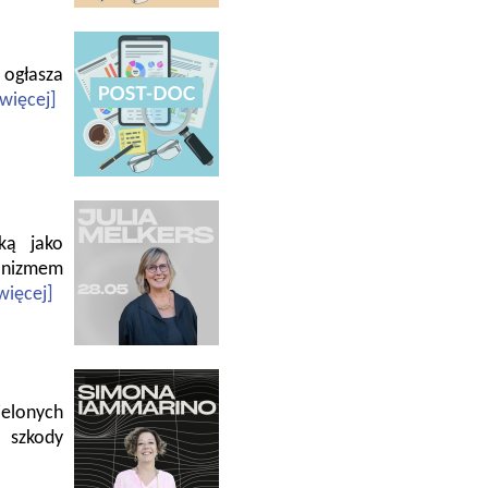
 ogłasza
[więcej]
cką jako
nizmem
więcej]
elonych
 szkody