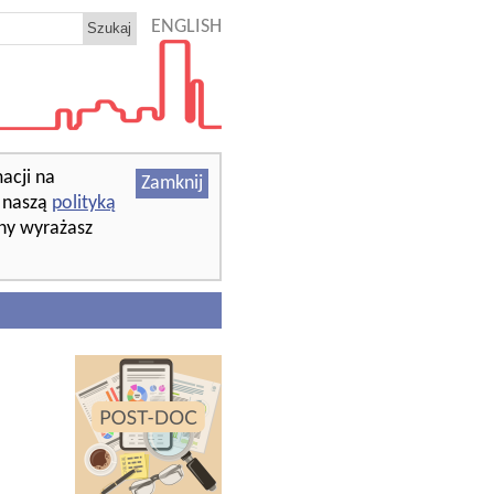
ENGLISH
acji na
Zamknij
z naszą
polityką
ony wyrażasz