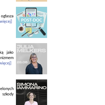
 ogłasza
[więcej]
cką jako
nizmem
więcej]
elonych
 szkody