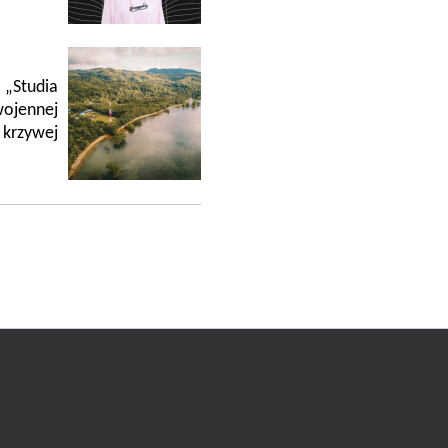
„Studia
ojennej
krzywej