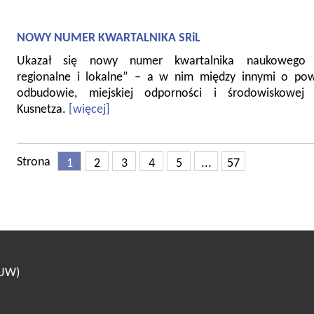
NOWY NUMER KWARTALNIKA SRiL
Ukazał się nowy numer kwartalnika naukowego 
regionalne i lokalne” – a w nim między innymi o pow
odbudowie, miejskiej odporności i środowiskowej 
Kusnetza.
[więcej]
Strona
1
2
3
4
5
...
57
(UW)