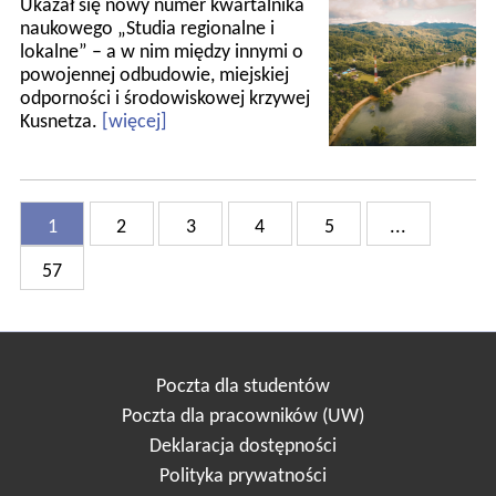
Ukazał się nowy numer kwartalnika
naukowego „Studia regionalne i
lokalne” – a w nim między innymi o
powojennej odbudowie, miejskiej
odporności i środowiskowej krzywej
Kusnetza.
[więcej]
1
2
3
4
5
...
57
Poczta dla studentów
Poczta dla pracowników (UW)
Deklaracja dostępności
Polityka prywatności