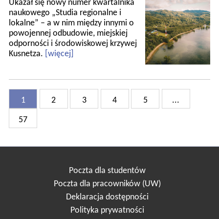
Ukazał się nowy numer kwartalnika
naukowego „Studia regionalne i
lokalne” – a w nim między innymi o
powojennej odbudowie, miejskiej
odporności i środowiskowej krzywej
Kusnetza.
[więcej]
1
2
3
4
5
...
57
Poczta dla studentów
Poczta dla pracowników (UW)
Deklaracja dostępności
Polityka prywatności