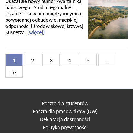
Ukazał się nowy numer kwartalnika
naukowego „Studia regionalne i
lokalne” – a w nim między innymi o
powojennej odbudowie, miejskiej
odporności i środowiskowej krzywej
Kusnetza.
[więcej]
1
2
3
4
5
...
57
Poczta dla studentów
Poczta dla pracowników (UW)
Deklaracja dostępności
Polityka prywatności