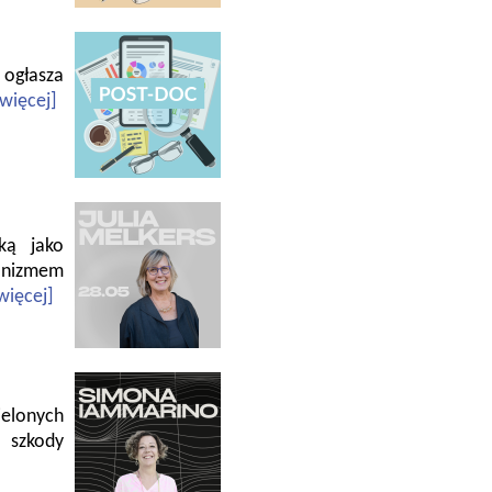
 ogłasza
[więcej]
cką jako
nizmem
więcej]
elonych
 szkody