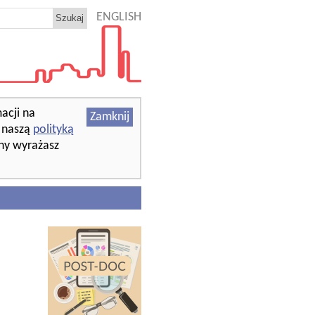
ENGLISH
acji na
Zamknij
z naszą
polityką
ony wyrażasz