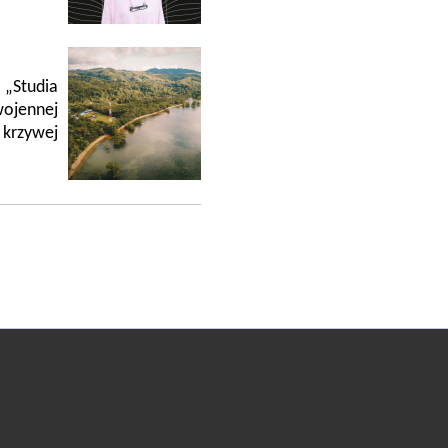
„Studia
ojennej
krzywej