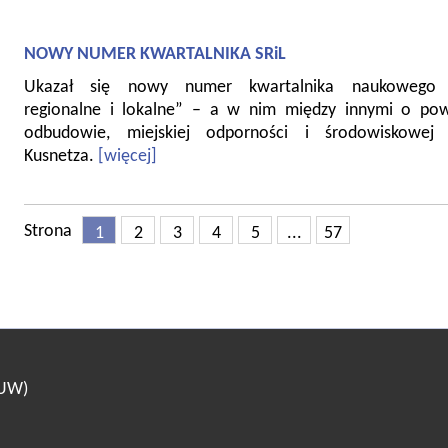
NOWY NUMER KWARTALNIKA SRiL
Ukazał się nowy numer kwartalnika naukowego 
regionalne i lokalne” – a w nim między innymi o pow
odbudowie, miejskiej odporności i środowiskowej 
Kusnetza.
[więcej]
Strona
1
2
3
4
5
...
57
(UW)