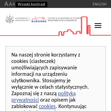
A
A
A
Wysoki kontrast
ENGLISH
Na naszej stronie korzystamy z
cookies (ciasteczek)
umożliwiających zapisywanie
informacji na urządzeniu
użytkownika. Stosujemy je
wyłącznie w celach statystycznych.
Zapoznaj się z naszą
polityką
prywatności
oraz opisem jak
zablokować
cookies
. Kontynuując