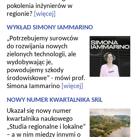
pokolenia inżynierów w
regionie?
[więcej]
WYKŁAD SIMONY IAMMARINO
„Potrzebujemy surowców
do rozwijania nowych
zielonych technologii, ale
wydobywając je,
powodujemy szkody
środowiskowe” - mówi prof.
Simona Iammarino
[więcej]
NOWY NUMER KWARTALNIKA SRiL
Ukazał się nowy numer
kwartalnika naukowego
„Studia regionalne i lokalne”
– a w nim między innymi o