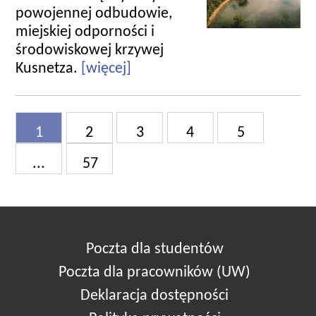
powojennej odbudowie,
miejskiej odporności i
środowiskowej krzywej
Kusnetza.
[więcej]
1
2
3
4
5
...
57
Poczta dla studentów
Poczta dla pracowników (UW)
Deklaracja dostępności