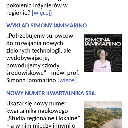
pokolenia inżynierów w
regionie?
[więcej]
WYKŁAD SIMONY IAMMARINO
„Potrzebujemy surowców
do rozwijania nowych
zielonych technologii, ale
wydobywając je,
powodujemy szkody
środowiskowe” - mówi prof.
Simona Iammarino
[więcej]
NOWY NUMER KWARTALNIKA SRiL
Ukazał się nowy numer
kwartalnika naukowego
„Studia regionalne i lokalne”
– a w nim między innymi o