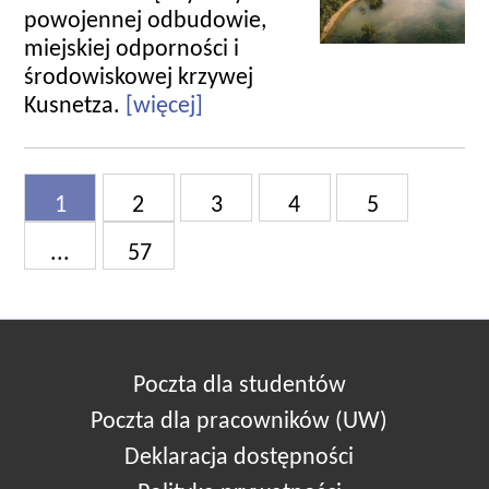
powojennej odbudowie,
miejskiej odporności i
środowiskowej krzywej
Kusnetza.
[więcej]
1
2
3
4
5
...
57
Poczta dla studentów
Poczta dla pracowników (UW)
Deklaracja dostępności