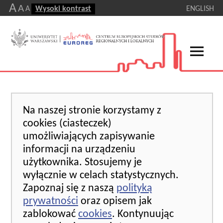
A
A
A
Wysoki kontrast
ENGLISH
Na naszej stronie korzystamy z
cookies (ciasteczek)
umożliwiających zapisywanie
informacji na urządzeniu
użytkownika. Stosujemy je
wyłącznie w celach statystycznych.
Zapoznaj się z naszą
polityką
prywatności
oraz opisem jak
zablokować
cookies
. Kontynuując