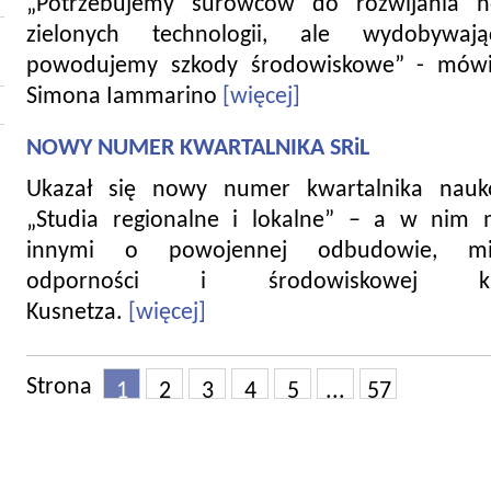
„Potrzebujemy surowców do rozwijania 
zielonych technologii, ale wydobywaj
powodujemy szkody środowiskowe” - mówi
Simona Iammarino
[więcej]
NOWY NUMER KWARTALNIKA SRiL
Ukazał się nowy numer kwartalnika nau
„Studia regionalne i lokalne” – a w nim 
innymi o powojennej odbudowie, miej
odporności i środowiskowej kr
Kusnetza.
[więcej]
Strona
1
2
3
4
5
...
57