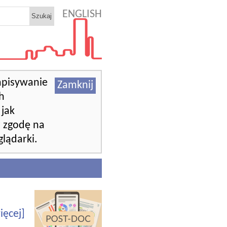
ENGLISH
zapisywanie
Zamknij
h
jak
z zgodę na
lądarki.
ięcej]