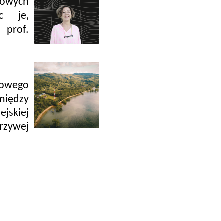
nowych
ąc je,
 prof.
kowego
między
skiej
zywej