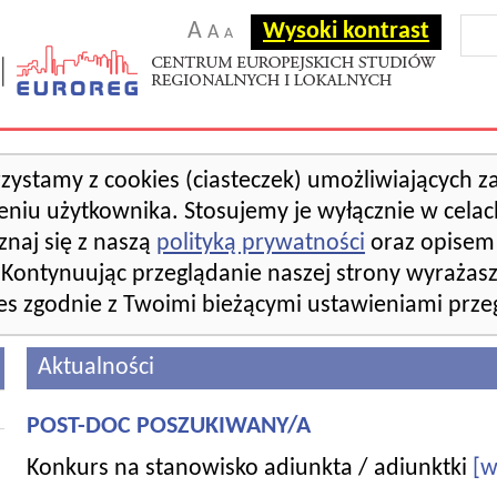
A
Wysoki kontrast
A
A
rzystamy z cookies (ciasteczek) umożliwiających 
eniu użytkownika. Stosujemy je wyłącznie w celac
znaj się z naszą
polityką prywatności
oraz opisem 
 Kontynuując przeglądanie naszej strony wyrażas
es zgodnie z Twoimi bieżącymi ustawieniami przeg
Aktualności
POST-DOC POSZUKIWANY/A
Konkurs na stanowisko adiunkta / adiunktki
[w