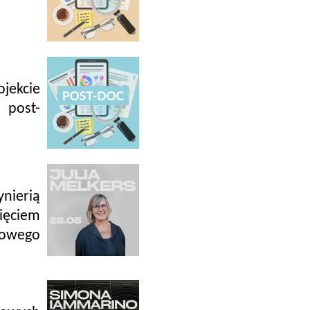
jekcie
 post-
nierią
ęciem
nowego