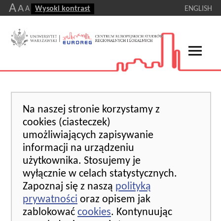
A
A
A
Wysoki kontrast
ENGLISH
Na naszej stronie korzystamy z
cookies (ciasteczek)
umożliwiających zapisywanie
informacji na urządzeniu
użytkownika. Stosujemy je
wyłącznie w celach statystycznych.
Zapoznaj się z naszą
polityką
prywatności
oraz opisem jak
zablokować
cookies
. Kontynuując