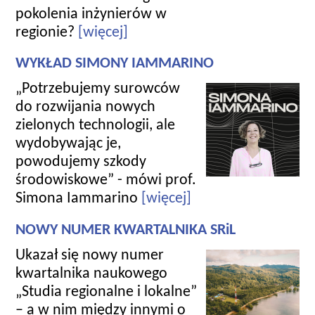
pokolenia inżynierów w
regionie?
[więcej]
WYKŁAD SIMONY IAMMARINO
„Potrzebujemy surowców
do rozwijania nowych
zielonych technologii, ale
wydobywając je,
powodujemy szkody
środowiskowe” - mówi prof.
Simona Iammarino
[więcej]
NOWY NUMER KWARTALNIKA SRiL
Ukazał się nowy numer
kwartalnika naukowego
„Studia regionalne i lokalne”
– a w nim między innymi o