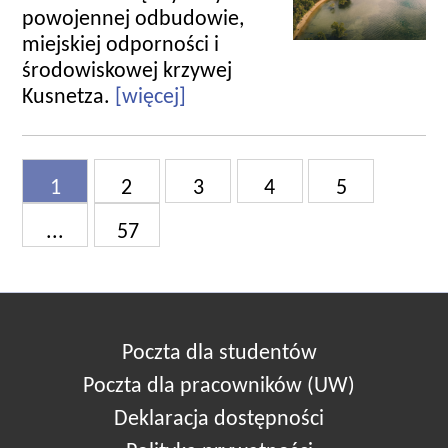
powojennej odbudowie,
miejskiej odporności i
środowiskowej krzywej
Kusnetza.
[więcej]
1
2
3
4
5
...
57
Poczta dla studentów
Poczta dla pracowników (UW)
Deklaracja dostępności