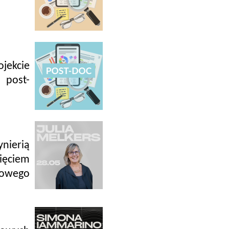
jekcie
 post-
nierią
ęciem
nowego