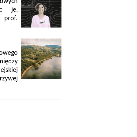
nowych
ąc je,
 prof.
kowego
między
skiej
zywej