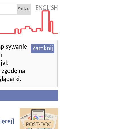
ENGLISH
zapisywanie
Zamknij
h
jak
z zgodę na
lądarki.
ięcej]