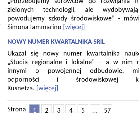
„Potrzebujemy surowców do rozwijania 
zielonych technologii, ale wydobywaj
powodujemy szkody środowiskowe” - mówi
Simona Iammarino
[więcej]
NOWY NUMER KWARTALNIKA SRiL
Ukazał się nowy numer kwartalnika nau
„Studia regionalne i lokalne” – a w nim 
innymi o powojennej odbudowie, miej
odporności i środowiskowej kr
Kusnetza.
[więcej]
Strona
1
2
3
4
5
...
57