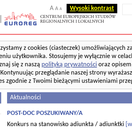
A
Wysoki kontrast
A
A
rzystamy z cookies (ciasteczek) umożliwiających 
eniu użytkownika. Stosujemy je wyłącznie w celac
znaj się z naszą
polityką prywatności
oraz opisem 
 Kontynuując przeglądanie naszej strony wyrażas
es zgodnie z Twoimi bieżącymi ustawieniami przeg
Aktualności
POST-DOC POSZUKIWANY/A
Konkurs na stanowisko adiunkta / adiunktki
[w