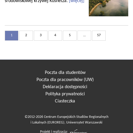
środowiskowej krzywej Kusnetza.
[więcej]
1
2
3
4
5
...
57
Poczta dla studentów
Poczta dla pracowników (UW)
Deklaracja dostępności
Polityka prywatności
Ciasteczka
©2012-2026 Centrum Europejskich Studiów Regionalnych
i Lokalnych (EUROREG), Uniwersytet Warszawski
Projekt i realizacja: