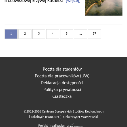
środowiskowej krzywej Kusnetza.
[więcej]
1
2
3
4
5
...
57
Poczta dla studentów
Poczta dla pracowników (UW)
Deklaracja dostępności
Polityka prywatności
Ciasteczka
©2012-2026 Centrum Europejskich Studiów Regionalnych
i Lokalnych (EUROREG), Uniwersytet Warszawski
Projekt i realizacja: