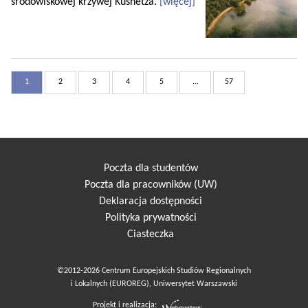
środowiskowej krzywej Kusnetza.
[więcej]
1
2
3
4
5
...
57
Poczta dla studentów
Poczta dla pracowników (UW)
Deklaracja dostępności
Polityka prywatności
Ciasteczka
©2012-2026 Centrum Europejskich Studiów Regionalnych
i Lokalnych (EUROREG), Uniwersytet Warszawski
Projekt i realizacja: