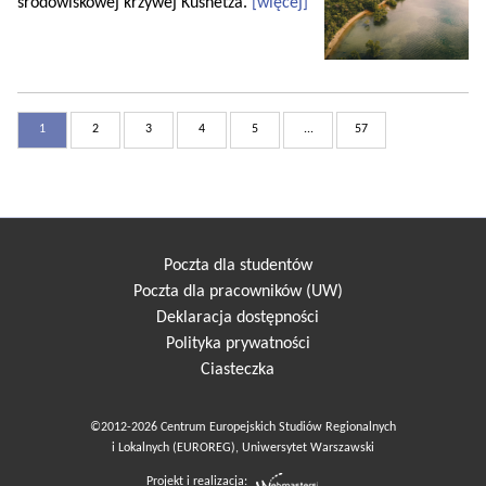
środowiskowej krzywej Kusnetza.
[więcej]
1
2
3
4
5
...
57
Poczta dla studentów
Poczta dla pracowników (UW)
Deklaracja dostępności
Polityka prywatności
Ciasteczka
©2012-2026 Centrum Europejskich Studiów Regionalnych
i Lokalnych (EUROREG), Uniwersytet Warszawski
Projekt i realizacja: