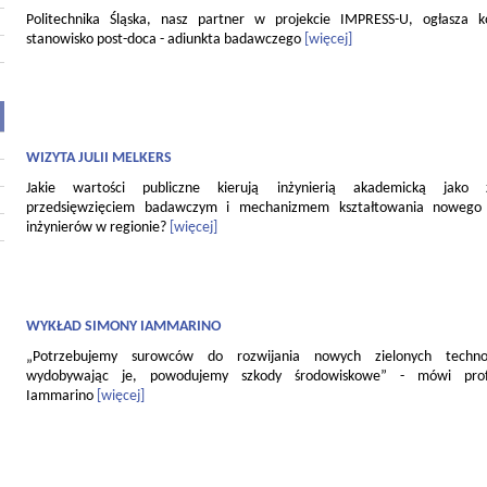
Politechnika Śląska, nasz partner w projekcie IMPRESS-U, ogłasza 
stanowisko post-doca - adiunkta badawczego
[więcej]
WIZYTA JULII MELKERS
Jakie wartości publiczne kierują inżynierią akademicką jako
przedsięwzięciem badawczym i mechanizmem kształtowania nowego 
inżynierów w regionie?
[więcej]
WYKŁAD SIMONY IAMMARINO
„Potrzebujemy surowców do rozwijania nowych zielonych technol
wydobywając je, powodujemy szkody środowiskowe” - mówi pro
Iammarino
[więcej]