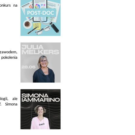
konkurs na
 zawodem,
pokolenia
ogii, ale
f. Simona