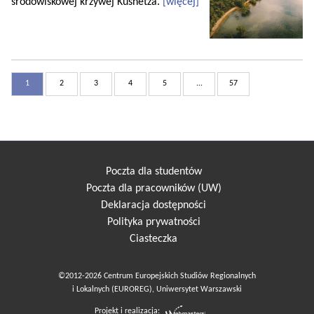
środowiskowej krzywej Kusnetza.
[więcej]
1
2
3
4
5
...
57
Poczta dla studentów
Poczta dla pracowników (UW)
Deklaracja dostępności
Polityka prywatności
Ciasteczka
©2012-2026 Centrum Europejskich Studiów Regionalnych
i Lokalnych (EUROREG), Uniwersytet Warszawski
Projekt i realizacja: