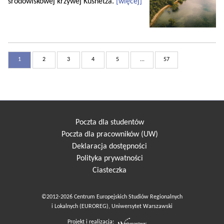
środowiskowej krzywej Kusnetza.
[więcej]
1
2
3
4
5
...
57
Poczta dla studentów
Poczta dla pracowników (UW)
Deklaracja dostępności
Polityka prywatności
Ciasteczka
©2012-2026 Centrum Europejskich Studiów Regionalnych
i Lokalnych (EUROREG), Uniwersytet Warszawski
Projekt i realizacja: