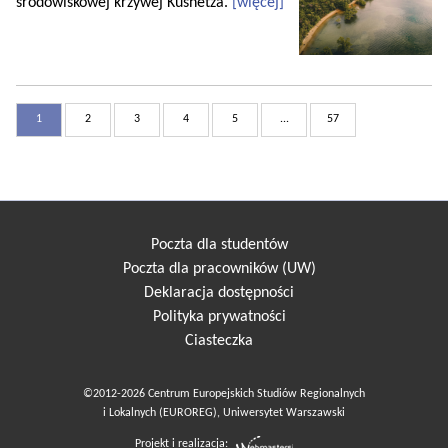
środowiskowej krzywej Kusnetza.
[więcej]
1
2
3
4
5
...
57
Poczta dla studentów
Poczta dla pracowników (UW)
Deklaracja dostępności
Polityka prywatności
Ciasteczka
©2012-2026 Centrum Europejskich Studiów Regionalnych
i Lokalnych (EUROREG), Uniwersytet Warszawski
Projekt i realizacja: