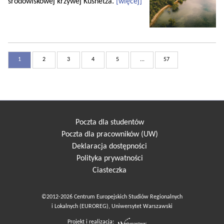
środowiskowej krzywej Kusnetza.
[więcej]
1
2
3
4
5
...
57
Poczta dla studentów
Poczta dla pracowników (UW)
Deklaracja dostępności
Polityka prywatności
Ciasteczka
©2012-2026 Centrum Europejskich Studiów Regionalnych
i Lokalnych (EUROREG), Uniwersytet Warszawski
Projekt i realizacja: