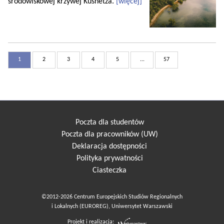
środowiskowej krzywej Kusnetza.
[więcej]
1
2
3
4
5
...
57
Poczta dla studentów
Poczta dla pracowników (UW)
Deklaracja dostępności
Polityka prywatności
Ciasteczka
©2012-2026 Centrum Europejskich Studiów Regionalnych
i Lokalnych (EUROREG), Uniwersytet Warszawski
Projekt i realizacja: