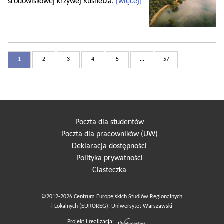
środowiskowej krzywej Kusnetza.
[więcej]
1
2
3
4
5
...
57
Poczta dla studentów
Poczta dla pracowników (UW)
Deklaracja dostępności
Polityka prywatności
Ciasteczka
©2012-2026 Centrum Europejskich Studiów Regionalnych
i Lokalnych (EUROREG), Uniwersytet Warszawski
Projekt i realizacja: