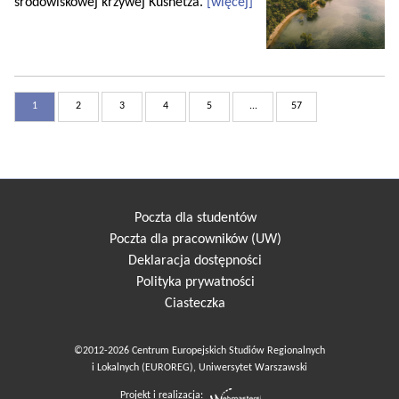
środowiskowej krzywej Kusnetza.
[więcej]
1
2
3
4
5
...
57
Poczta dla studentów
Poczta dla pracowników (UW)
Deklaracja dostępności
Polityka prywatności
Ciasteczka
©2012-2026 Centrum Europejskich Studiów Regionalnych
i Lokalnych (EUROREG), Uniwersytet Warszawski
Projekt i realizacja: