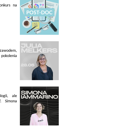
konkurs na
 zawodem,
pokolenia
ogii, ale
f. Simona