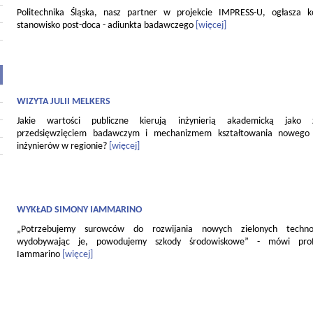
Politechnika Śląska, nasz partner w projekcie IMPRESS-U, ogłasza 
stanowisko post-doca - adiunkta badawczego
[więcej]
WIZYTA JULII MELKERS
Jakie wartości publiczne kierują inżynierią akademicką jako
przedsięwzięciem badawczym i mechanizmem kształtowania nowego 
inżynierów w regionie?
[więcej]
WYKŁAD SIMONY IAMMARINO
„Potrzebujemy surowców do rozwijania nowych zielonych technol
wydobywając je, powodujemy szkody środowiskowe” - mówi pro
Iammarino
[więcej]