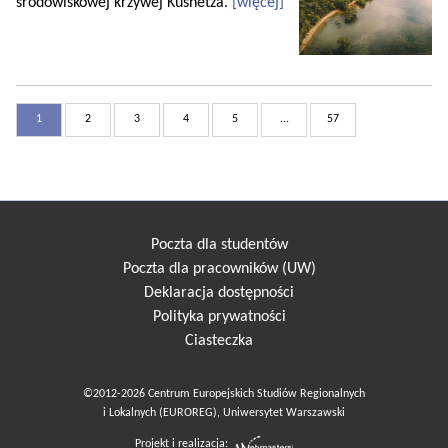
środowiskowej krzywej Kusnetza.
[więcej]
1
2
3
4
5
...
57
Poczta dla studentów
Poczta dla pracowników (UW)
Deklaracja dostępności
Polityka prywatności
Ciasteczka
©2012-2026 Centrum Europejskich Studiów Regionalnych
i Lokalnych (EUROREG), Uniwersytet Warszawski
Projekt i realizacja: