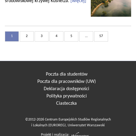
środowiskowej krzywej Kusnetza.
[więcej]
1
2
3
4
5
...
57
Poczta dla studentów
Poczta dla pracowników (UW)
Deklaracja dostępności
Polityka prywatności
Ciasteczka
©2012-2026 Centrum Europejskich Studiów Regionalnych
i Lokalnych (EUROREG), Uniwersytet Warszawski
Projekt i realizacja: