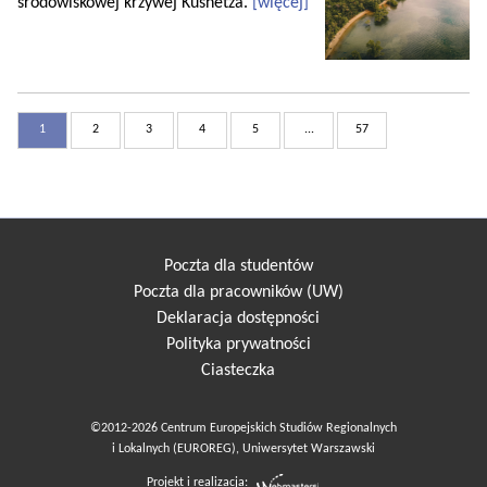
środowiskowej krzywej Kusnetza.
[więcej]
1
2
3
4
5
...
57
Poczta dla studentów
Poczta dla pracowników (UW)
Deklaracja dostępności
Polityka prywatności
Ciasteczka
©2012-2026 Centrum Europejskich Studiów Regionalnych
i Lokalnych (EUROREG), Uniwersytet Warszawski
Projekt i realizacja: