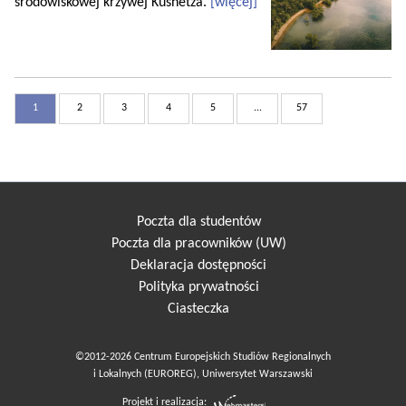
środowiskowej krzywej Kusnetza.
[więcej]
1
2
3
4
5
...
57
Poczta dla studentów
Poczta dla pracowników (UW)
Deklaracja dostępności
Polityka prywatności
Ciasteczka
©2012-2026 Centrum Europejskich Studiów Regionalnych
i Lokalnych (EUROREG), Uniwersytet Warszawski
Projekt i realizacja: