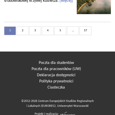
środowiskowej krzywej Kusnetza.
[więcej]
1
2
3
4
5
...
57
Poczta dla studentów
Poczta dla pracowników (UW)
Deklaracja dostępności
Polityka prywatności
Ciasteczka
©2012-2026 Centrum Europejskich Studiów Regionalnych
i Lokalnych (EUROREG), Uniwersytet Warszawski
Projekt i realizacja: