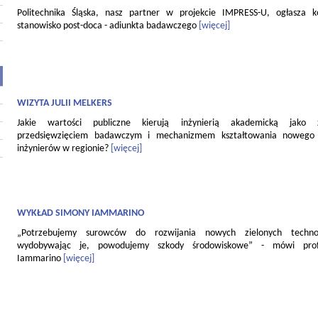
Politechnika Śląska, nasz partner w projekcie IMPRESS-U, ogłasza 
stanowisko post-doca - adiunkta badawczego
[więcej]
WIZYTA JULII MELKERS
Jakie wartości publiczne kierują inżynierią akademicką jako
przedsięwzięciem badawczym i mechanizmem kształtowania nowego 
inżynierów w regionie?
[więcej]
WYKŁAD SIMONY IAMMARINO
„Potrzebujemy surowców do rozwijania nowych zielonych technol
wydobywając je, powodujemy szkody środowiskowe” - mówi pro
Iammarino
[więcej]