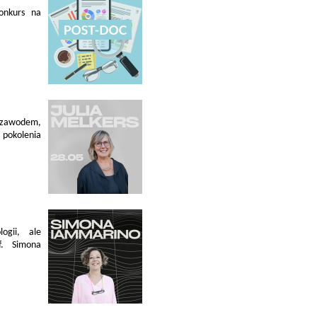
konkurs na
 zawodem,
pokolenia
ogii, ale
f. Simona