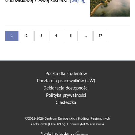
środowiskowej krzywej Kusnetza.
[więcej]
1
2
3
4
5
...
57
Poczta dla studentów
Poczta dla pracowników (UW)
Deklaracja dostępności
Polityka prywatności
Ciasteczka
©2012-2026 Centrum Europejskich Studiów Regionalnych
i Lokalnych (EUROREG), Uniwersytet Warszawski
Projekt i realizacja: