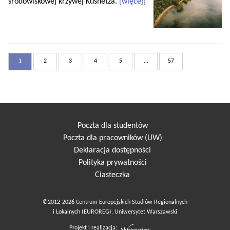
środowiskowej krzywej Kusnetza.
[więcej]
1
2
3
4
5
...
57
Poczta dla studentów
Poczta dla pracowników (UW)
Deklaracja dostępności
Polityka prywatności
Ciasteczka
©2012-2026 Centrum Europejskich Studiów Regionalnych
i Lokalnych (EUROREG), Uniwersytet Warszawski
Projekt i realizacja: