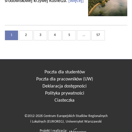
środowiskowej krzywej Kusnetza.
[więcej]
1
2
3
4
5
...
57
Poczta dla studentów
Poczta dla pracowników (UW)
Deklaracja dostępności
Polityka prywatności
Ciasteczka
©2012-2026 Centrum Europejskich Studiów Regionalnych
i Lokalnych (EUROREG), Uniwersytet Warszawski
Projekt i realizacja: