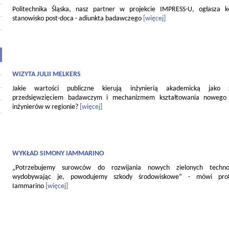
Politechnika Śląska, nasz partner w projekcie IMPRESS-U, ogłasza 
stanowisko post-doca - adiunkta badawczego
[więcej]
WIZYTA JULII MELKERS
Jakie wartości publiczne kierują inżynierią akademicką jako
przedsięwzięciem badawczym i mechanizmem kształtowania nowego 
inżynierów w regionie?
[więcej]
WYKŁAD SIMONY IAMMARINO
„Potrzebujemy surowców do rozwijania nowych zielonych technol
wydobywając je, powodujemy szkody środowiskowe” - mówi pro
Iammarino
[więcej]