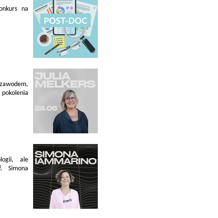
konkurs na
 zawodem,
pokolenia
ogii, ale
f. Simona