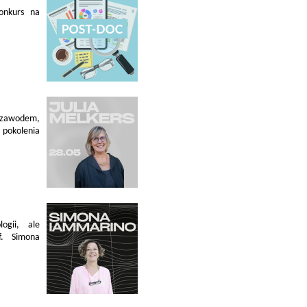
konkurs na
 zawodem,
pokolenia
ogii, ale
f. Simona