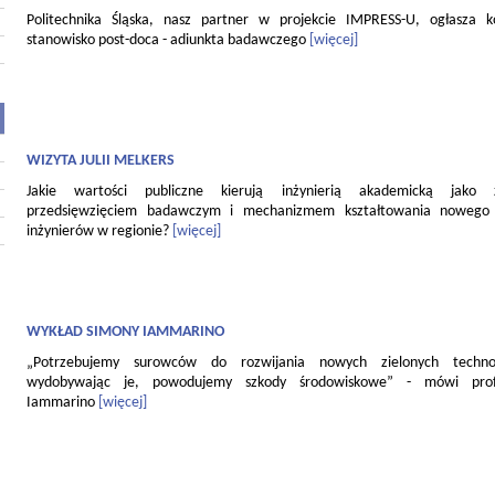
Politechnika Śląska, nasz partner w projekcie IMPRESS-U, ogłasza 
stanowisko post-doca - adiunkta badawczego
[więcej]
WIZYTA JULII MELKERS
Jakie wartości publiczne kierują inżynierią akademicką jako
przedsięwzięciem badawczym i mechanizmem kształtowania nowego 
inżynierów w regionie?
[więcej]
WYKŁAD SIMONY IAMMARINO
„Potrzebujemy surowców do rozwijania nowych zielonych technol
wydobywając je, powodujemy szkody środowiskowe” - mówi pro
Iammarino
[więcej]