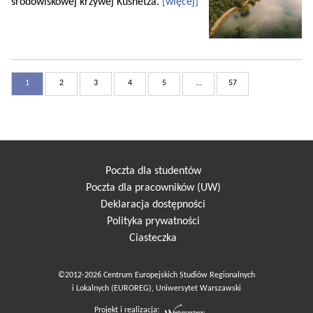
środowiskowej krzywej Kusnetza.
[więcej]
1
2
3
4
5
...
57
Poczta dla studentów
Poczta dla pracowników (UW)
Deklaracja dostępności
Polityka prywatności
Ciasteczka
©2012-2026 Centrum Europejskich Studiów Regionalnych
i Lokalnych (EUROREG), Uniwersytet Warszawski
Projekt i realizacja: