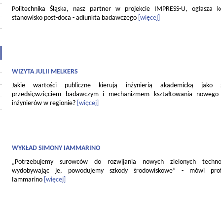
Politechnika Śląska, nasz partner w projekcie IMPRESS-U, ogłasza 
stanowisko post-doca - adiunkta badawczego
[więcej]
WIZYTA JULII MELKERS
Jakie wartości publiczne kierują inżynierią akademicką jako
przedsięwzięciem badawczym i mechanizmem kształtowania nowego 
inżynierów w regionie?
[więcej]
WYKŁAD SIMONY IAMMARINO
„Potrzebujemy surowców do rozwijania nowych zielonych technol
wydobywając je, powodujemy szkody środowiskowe” - mówi pro
Iammarino
[więcej]