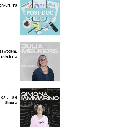
konkurs na
 zawodem,
pokolenia
ogii, ale
f. Simona