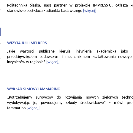
Politechnika Śląska, nasz partner w projekcie IMPRESS-U, ogłasza 
stanowisko post-doca - adiunkta badawczego
[więcej]
WIZYTA JULII MELKERS
Jakie wartości publiczne kierują inżynierią akademicką jako
przedsięwzięciem badawczym i mechanizmem kształtowania nowego 
inżynierów w regionie?
[więcej]
WYKŁAD SIMONY IAMMARINO
„Potrzebujemy surowców do rozwijania nowych zielonych technol
wydobywając je, powodujemy szkody środowiskowe” - mówi pro
Iammarino
[więcej]