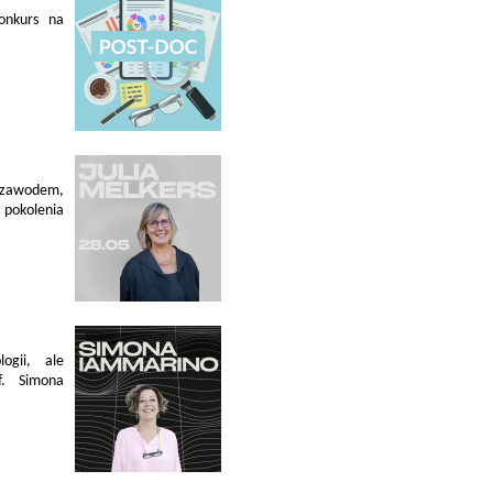
konkurs na
 zawodem,
pokolenia
ogii, ale
f. Simona