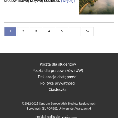
środowiskowej krzywej Kusnetza.
[więcej]
1
2
3
4
5
...
57
Poczta dla studentów
Poczta dla pracowników (UW)
Deklaracja dostępności
Polityka prywatności
Ciasteczka
©2012-2026 Centrum Europejskich Studiów Regionalnych
i Lokalnych (EUROREG), Uniwersytet Warszawski
Projekt i realizacja: