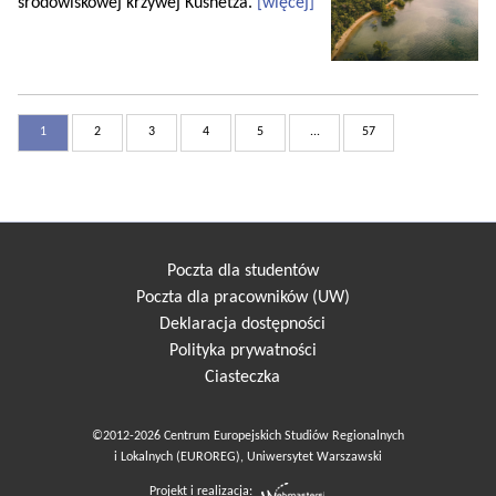
środowiskowej krzywej Kusnetza.
[więcej]
1
2
3
4
5
...
57
Poczta dla studentów
Poczta dla pracowników (UW)
Deklaracja dostępności
Polityka prywatności
Ciasteczka
©2012-2026 Centrum Europejskich Studiów Regionalnych
i Lokalnych (EUROREG), Uniwersytet Warszawski
Projekt i realizacja: